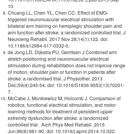
10.
Chuang LL, Chen YL, Chen CC. Effect of EMG-
triggered neuromuscular electrical stimulation with
bilateral arm training on hemiplegic shoulder pain and
arm function after stroke: a randomized controlled trial. J
Neuroeng Rehabil. 2017 Nov 28;14(1):122. doi:
10.1186/s12984-017-0332-0.
de Jong LD, Dijkstra PU, Gerritsen J Combined arm
stretch positioning and neuromuscular electrical
stimulation during rehabilitation does not improve range
of motion, shoulder pain or function in patients after
stroke: a randomised trial. J Physiother. 2013
Dec;59(4):245-54. doi: 10.1016/S1836-9553(13)70201-
7.
McCabe J, Monkiewicz M, Holcomb J. Comparison of
robotics, functional electrical stimulation, and motor
learning methods for treatment of persistent upper
extremity dysfunction after stroke: a randomized
controlled trial. Arch Phys Med Rehabil. 2015
Jun;96(6):981-90. doi: 10.1016/j.apmr.2014.10.022.