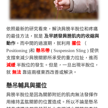
依照最新的研究看來，解決肩膀半脫位和疼痛
的最佳方法，就是
及早誘發肩膀肌肉的收縮與
動作
。而中間的過渡期，就利用
擺位
（
Positioning )和
懸吊帶
( Suspension Sling ) 提供
支撐來減少肩膀關節所承受的重力拉扯，進而
減緩
半脫位的發生。但是，一旦出現半脫位，
就
無法
靠這兩樣東西改善或解決。
懸吊輔具與擺位
肩膀半脫位是因為關節附近的肌肉無法發揮作
用維持盂肱關節的位置造成。所以不論是懸吊