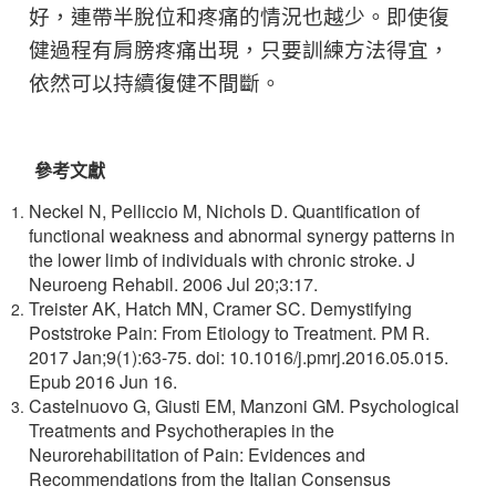
好，連帶半脫位和疼痛的情況也越少。即使復
健過程有肩膀疼痛出現，只要訓練方法得宜，
依然可以持續復健不間斷。
參考文獻
Neckel N, Pelliccio M, Nichols D. Quantification of
functional weakness and abnormal synergy patterns in
the lower limb of individuals with chronic stroke. J
Neuroeng Rehabil. 2006 Jul 20;3:17.
Treister AK, Hatch MN, Cramer SC. Demystifying
Poststroke Pain: From Etiology to Treatment. PM R.
2017 Jan;9(1):63-75. doi: 10.1016/j.pmrj.2016.05.015.
Epub 2016 Jun 16.
Castelnuovo G, Giusti EM, Manzoni GM. Psychological
Treatments and Psychotherapies in the
Neurorehabilitation of Pain: Evidences and
Recommendations from the Italian Consensus