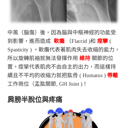
中風（腦傷）後，因為腦與中樞神經的功能受
到影響，進而造成
軟癱
（Flaccid )和
痙攣
(
Spasticity ) 。軟癱代表著肌肉失去收縮的能力，
所以旋轉肌袖就無法發揮作用
維持
關節的位
置。痙攣代表肌肉不由自主的出力，而這樣持
續且不平均的收縮力就把肱骨 ( Humarus )
帶離
工作崗位（盂肱關節, GH Joint )！
肩膀半脫位與疼痛