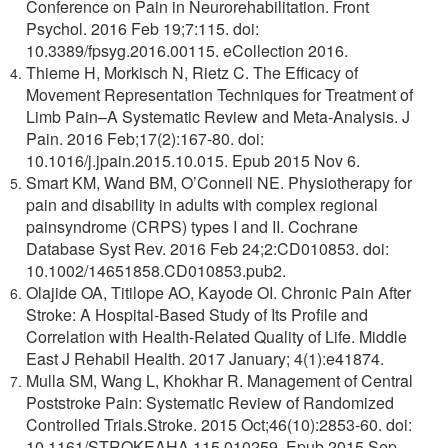
Conference on Pain in Neurorehabilitation. Front
Psychol. 2016 Feb 19;7:115. doi:
10.3389/fpsyg.2016.00115. eCollection 2016.
Thieme H, Morkisch N, Rietz C. The Efficacy of
Movement Representation Techniques for Treatment of
Limb Pain–A Systematic Review and Meta-Analysis. J
Pain. 2016 Feb;17(2):167-80. doi:
10.1016/j.jpain.2015.10.015. Epub 2015 Nov 6.
Smart KM, Wand BM, O’Connell NE. Physiotherapy for
pain and disability in adults with complex regional
painsyndrome (CRPS) types I and II. Cochrane
Database Syst Rev. 2016 Feb 24;2:CD010853. doi:
10.1002/14651858.CD010853.pub2.
Olajide OA, Titilope AO, Kayode OI. Chronic Pain After
Stroke: A Hospital-Based Study of Its Profile and
Correlation with Health-Related Quality of Life. Middle
East J Rehabil Health. 2017 January; 4(1):e41874.
Mulla SM, Wang L, Khokhar R. Management of Central
Poststroke Pain: Systematic Review of Randomized
Controlled Trials.Stroke. 2015 Oct;46(10):2853-60. doi:
10.1161/STROKEAHA.115.010259. Epub 2015 Sep